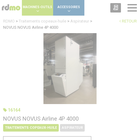
Panneau de gestion des cookies
MACHINES-OUTILS
ACCESSOIRES
RDMO
>
Traitements copeaux-huile
>
Aspirateur
>
RETOUR
NOVUS NOVUS Airline 4P 4000
16164
NOVUS NOVUS Airline 4P 4000
TRAITEMENTS COPEAUX-HUILE
ASPIRATEUR