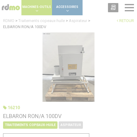
Panneau de gestion des cookies
MACHINES-OUTILS
ACCESSOIRES
RDMO
>
Traitements copeaux-huile
>
Aspirateur
>
RETOUR
ELBARON RON/A 100DV
16210
ELBARON RON/A 100DV
TRAITEMENTS COPEAUX-HUILE
ASPIRATEUR