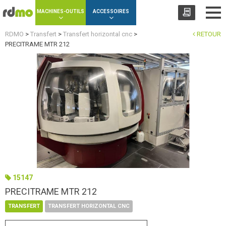
Panneau de gestion des cookies
MACHINES-OUTILS
ACCESSOIRES
RDMO
>
Transfert
>
Transfert horizontal cnc
>
RETOUR
PRECITRAME MTR 212
15147
PRECITRAME MTR 212
TRANSFERT
TRANSFERT HORIZONTAL CNC