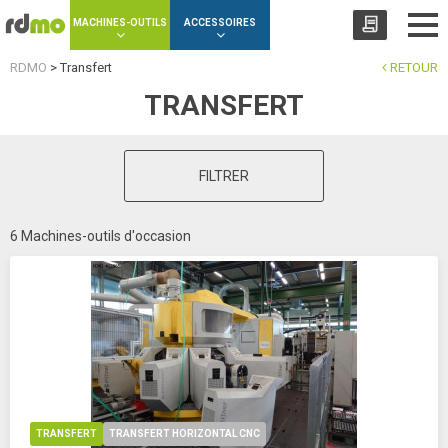
Panneau de gestion des cookies
MACHINES-OUTILS
ACCESSOIRES
RDMO
>
Transfert
RETOUR
TRANSFERT
FILTRER
6 Machines-outils d'occasion
TRANSFERT
TRANSFERT HORIZONTAL CNC