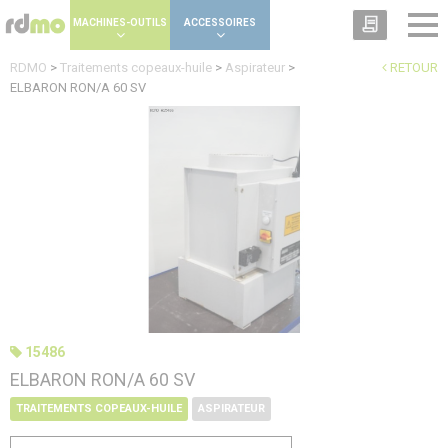
Panneau de gestion des cookies
MACHINES-OUTILS
ACCESSOIRES
RDMO
>
Traitements copeaux-huile
>
Aspirateur
>
RETOUR
ELBARON RON/A 60 SV
15486
ELBARON RON/A 60 SV
TRAITEMENTS COPEAUX-HUILE
ASPIRATEUR