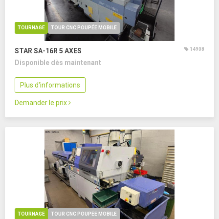
TOURNAGE
TOUR CNC POUPÉE MOBILE
14908
STAR SA-16R
5 AXES
Disponible dès maintenant
Plus d'informations
Demander le prix
TOURNAGE
TOUR CNC POUPÉE MOBILE