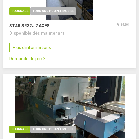
TOURNAGE
TOUR CNC POUPÉE MOBILE
16201
STAR SR32J
7 AXES
Disponible dès maintenant
Plus d'informations
Demander le prix
TOURNAGE
TOUR CNC POUPÉE MOBILE