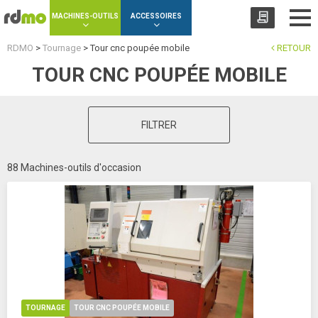
Panneau de gestion des cookies
MACHINES-OUTILS
ACCESSOIRES
RDMO
>
Tournage
>
Tour cnc poupée mobile
RETOUR
TOUR CNC POUPÉE MOBILE
FILTRER
88 Machines-outils d'occasion
TOURNAGE
TOUR CNC POUPÉE MOBILE