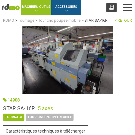
Panneau de gestion des cookies
MACHINES-OUTILS
ACCESSOIRES
RDMO
>
Tournage
>
Tour cnc poupée mobile
>
STAR SA-16R
RETOUR
14908
STAR SA-16R
5 axes
TOURNAGE
TOUR CNC POUPÉE MOBILE
Caractéristiques techniques à télécharger