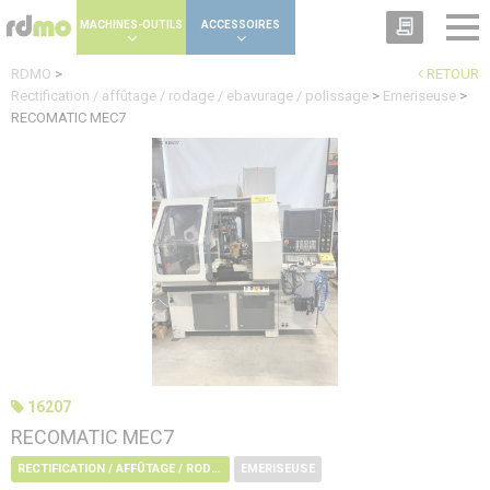
Panneau de gestion des cookies
MACHINES-OUTILS
ACCESSOIRES
RDMO
>
RETOUR
Rectification / affûtage / rodage / ebavurage / polissage
>
Emeriseuse
>
RECOMATIC MEC7
16207
RECOMATIC MEC7
RECTIFICATION / AFFÛTAGE / RODAGE / EBAVURAGE / POLISSAGE
EMERISEUSE