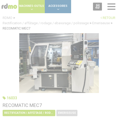
Panneau de gestion des cookies
MACHINES-OUTILS
ACCESSOIRES
RDMO
>
RETOUR
Rectification / affûtage / rodage / ebavurage / polissage
>
Emeriseuse
>
RECOMATIC MEC7
16033
RECOMATIC MEC7
RECTIFICATION / AFFÛTAGE / RODAGE / EBAVURAGE / POLISSAGE
EMERISEUSE