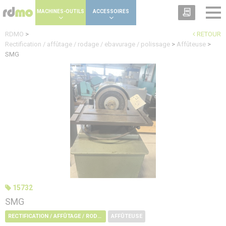
Panneau de gestion des cookies
MACHINES-OUTILS
ACCESSOIRES
RDMO
>
RETOUR
Rectification / affûtage / rodage / ebavurage / polissage
>
Affûteuse
>
SMG
15732
SMG
RECTIFICATION / AFFÛTAGE / RODAGE / EBAVURAGE / POLISSAGE
AFFÛTEUSE