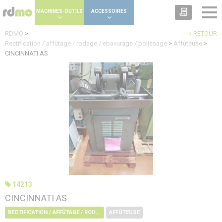
Panneau de gestion des cookies
MACHINES-OUTILS
ACCESSOIRES
RDMO
>
RETOUR
Rectification / affûtage / rodage / ebavurage / polissage
>
Affûteuse
>
CINCINNATI AS
14213
CINCINNATI AS
RECTIFICATION / AFFÛTAGE / RODAGE / EBAVURAGE / POLISSAGE
AFFÛTEUSE