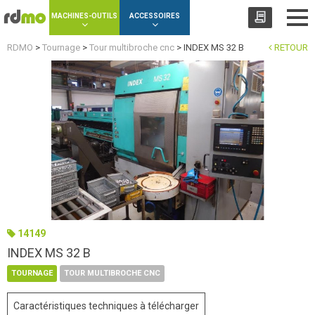
Panneau de gestion des cookies
MACHINES-OUTILS
ACCESSOIRES
RDMO
>
Tournage
>
Tour multibroche cnc
>
INDEX MS 32 B
RETOUR
14149
INDEX MS 32 B
TOURNAGE
TOUR MULTIBROCHE CNC
Caractéristiques techniques à télécharger