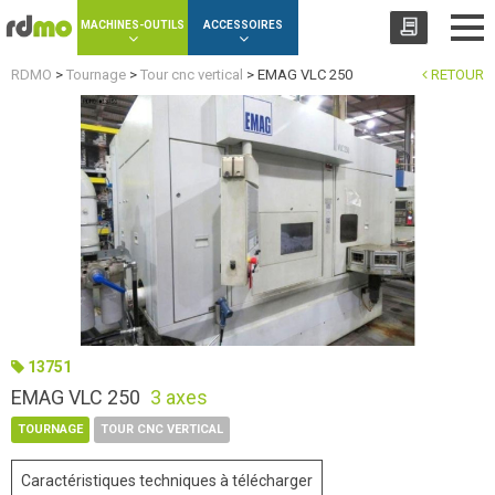
Panneau de gestion des cookies
MACHINES-OUTILS
ACCESSOIRES
RDMO
>
Tournage
>
Tour cnc vertical
>
EMAG VLC 250
RETOUR
13751
EMAG VLC 250
3 axes
TOURNAGE
TOUR CNC VERTICAL
Caractéristiques techniques à télécharger