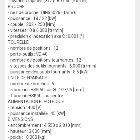
- avances rapides (X/Z) : 60 / 30 [m/min]
BROCHE
- nez de broche : DIN55026 - taille 6
- puissance : 18 / 22 [kW]
- couple : 202 / 250 [Nm]
- vitesses : 0 à 6.000 [tr/min]
- précision d'indexation axe C : 0,001 [°]
TOURELLE
- nombre de positions : 12
- porte-outils : VDI40
- nombre de positions tournantes : 12
- vitesses des outils tournants : 6.000 [tr/min]
- puissance des outils tournants : 8,5 [kW]
UNITE DE FRAISAGE
- nombre de broches : 6
- 5 broches HSK 50 sur Ø : 107,95 [mm]
- 1 broche HSK40 : au centre
ALIMENTATION ELECTRIQUE
- tension : 400 [V]
- puissance installée : 45 [kW]
DIMENSIONS
- encombrement : 4.550 x 2.810 [mm]
- hauteur : 3.600 [mm]
- poids : 10.000 [kg]