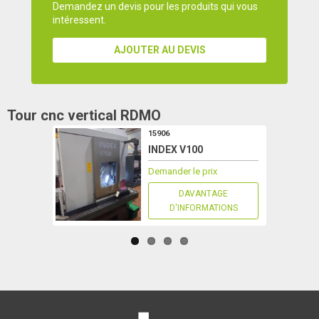
Demandez un devis pour les produits qui vous
intéressent.
AJOUTER AU DEVIS
Tour cnc vertical
RDMO
15906
INDEX V100
Demander le prix
DAVANTAGE
D'INFORMATIONS