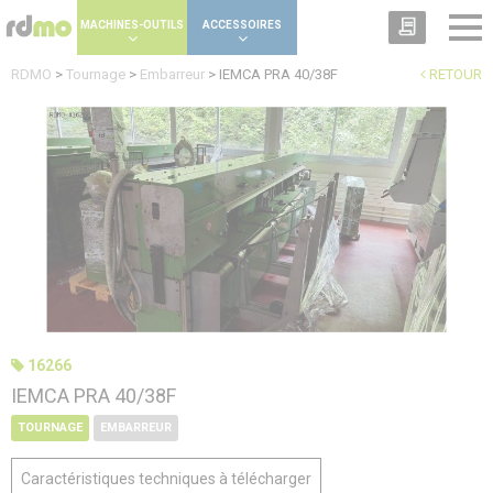
Panneau de gestion des cookies
MACHINES-OUTILS
ACCESSOIRES
RDMO
>
Tournage
>
Embarreur
>
IEMCA PRA 40/38F
RETOUR
16266
IEMCA PRA 40/38F
TOURNAGE
EMBARREUR
Caractéristiques techniques à télécharger