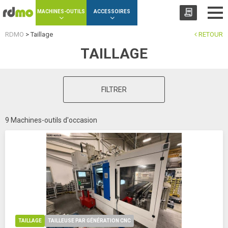
Panneau de gestion des cookies
MACHINES-OUTILS
ACCESSOIRES
RDMO
>
Taillage
RETOUR
TAILLAGE
FILTRER
9 Machines-outils d'occasion
TAILLAGE
TAILLEUSE PAR GÉNÉRATION CNC