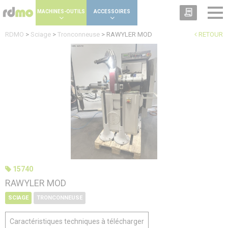
Panneau de gestion des cookies
MACHINES-OUTILS
ACCESSOIRES
RDMO
>
Sciage
>
Tronconneuse
>
RAWYLER MOD
RETOUR
15740
RAWYLER MOD
SCIAGE
TRONCONNEUSE
Caractéristiques techniques à télécharger