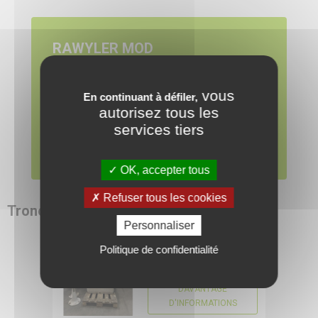
RAWYLER MOD
Disponible dès maintenant
vous
En continuant à défiler,
Demandez un devis pour les produits qui vous
Pour pouvoir visionner
autorisez tous les
intéressent.
services tiers
cette vidéo, vous devez
AJOUTER AU DEVIS
d'abord autoriser
OK, accepter tous
l'utilisation des cookies
de Youtube.
Refuser tous les cookies
Tronconneuse
RDMO
Personnaliser
15739
RAWYLER MOD
Politique de confidentialité
CONFIGURER
Demander le prix
DAVANTAGE
D'INFORMATIONS