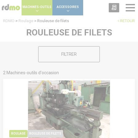
Panneau de gestion des cookies
MACHINES-OUTILS
ACCESSOIRES
RDMO
>
Roulage
>
Rouleuse de filets
RETOUR
ROULEUSE DE FILETS
FILTRER
2 Machines-outils d'occasion
ROULAGE
ROULEUSE DE FILETS