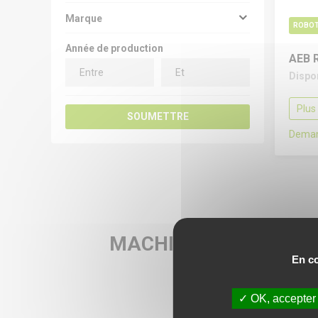
Marque
ROBOT
Année de production
AEB 
Dispo
Plus
SOUMETTRE
Deman
MACHINES-OUTILS
En co
D'OCCASION
ROBOT
OK, accepter