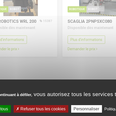
IQUE
ROBOT
ROBOTIQUE
ROBOT
ROBOTICS WRL 200
SCAGLIA 2PNPSXC080
15387
nible dès maintenant
Disponible dès maintenant
 d'informations
Plus d'informations
der le prix
Demander le prix
vous autorisez tous les services t
ntinuant à défiler,
 tous
Refuser tous les cookies
Personnaliser
Politiq