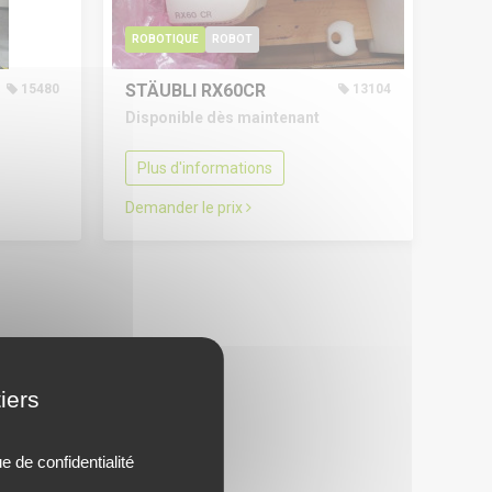
ROBOTIQUE
ROBOT
STÄUBLI RX60CR
15480
13104
Disponible dès maintenant
Plus d'informations
Demander le prix
iers
ue de confidentialité