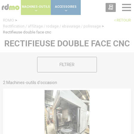
Panneau de gestion des cookies
MACHINES-OUTILS
ACCESSOIRES
RDMO
>
RETOUR
Rectification / affûtage / rodage / ebavurage / polissage
>
Rectifieuse double face cnc
RECTIFIEUSE DOUBLE FACE CNC
FILTRER
2 Machines-outils d'occasion