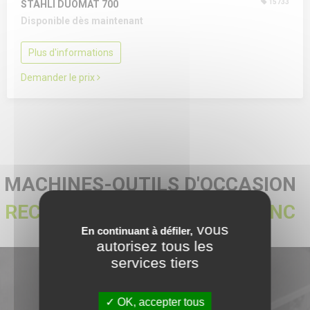
15733
STÄHLI DUOMAT 700
Disponible dès maintenant
Plus d'informations
Demander le prix
MACHINES-OUTILS D'OCCASION
RECTIFIEUSE DOUBLE FACE CNC
vous
En continuant à défiler,
autorisez tous les
services tiers
NOUVEAUTÉS
OK, accepter tous