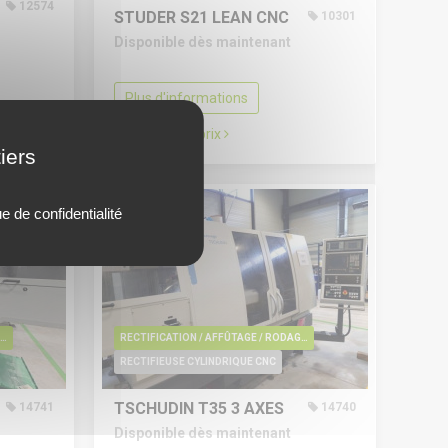
12574
STUDER S21 LEAN CNC
10301
Disponible dès maintenant
Plus d'informations
Demander le prix
iers
ue de confidentialité
CTIFICATION / AFFÛTAGE / RODAGE / EBAVURAGE / POLISSAGE
RECTIFICATION / AFFÛTAGE / RODAGE / EBAVURAGE / POLISSAGE
RECTIFIEUSE CYLINDRIQUE CNC
TSCHUDIN T35
3 AXES
14741
14740
Disponible dès maintenant