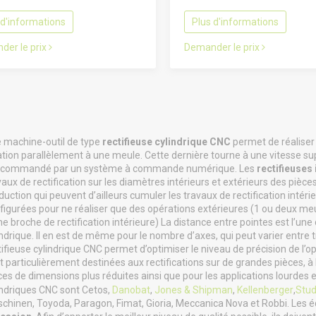
 d'informations
Plus d'informations
der le prix
Demander le prix
 machine-outil de type
rectifieuse cylindrique CNC
permet de réaliser 
ation parallèlement à une meule. Cette dernière tourne à une vitesse supér
 commandé par un système à commande numérique. Les
rectifieuses 
vaux de rectification sur les diamètres intérieurs et extérieurs des pièc
duction qui peuvent d’ailleurs cumuler les travaux de rectification intér
figurées pour ne réaliser que des opérations extérieures (1 ou deux meul
ne broche de rectification intérieure) La distance entre pointes est l’une 
indrique. Il en est de même pour le nombre d’axes, qui peut varier entre
tifieuse cylindrique CNC permet d’optimiser le niveau de précision de l’op
t particulièrement destinées aux rectifications sur de grandes pièces, à
ces de dimensions plus réduites ainsi que pour les applications lourdes e
indriques CNC sont Cetos,
Danobat
,
Jones & Shipman
,
Kellenberger
,
Stud
chinen, Toyoda, Paragon, Fimat, Gioria, Meccanica Nova et Robbi. Les 