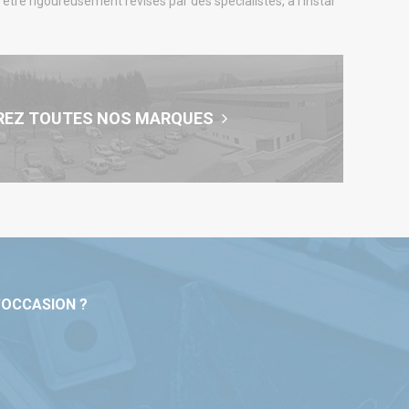
nt être rigoureusement révisés par des spécialistes, à l’instar
REZ TOUTES NOS MARQUES
'OCCASION ?