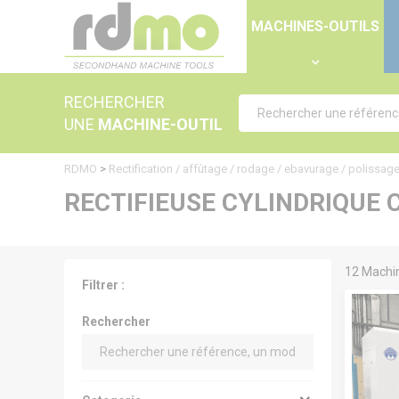
Panneau de gestion des cookies
MACHINES-OUTILS
RECHERCHER
UNE
MACHINE-OUTIL
RDMO
>
Rectification / affûtage / rodage / ebavurage / polissag
RECTIFIEUSE CYLINDRIQUE 
12 Machin
Filtrer :
Rechercher