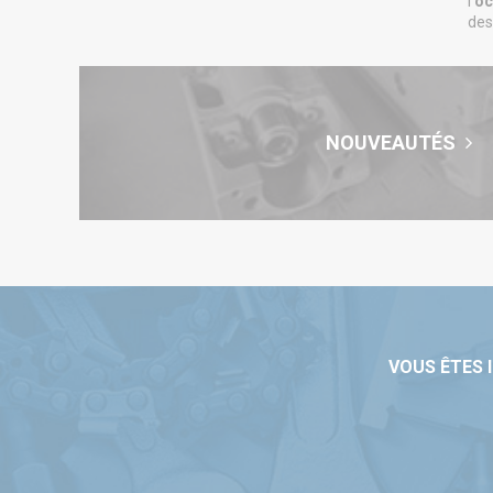
l’
oc
des
NOUVEAUTÉS
VOUS ÊTES 