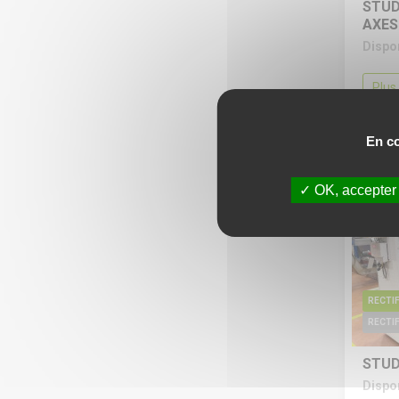
STUD
AXES
Dispo
Plus
Deman
En co
OK, accepter
RECTIF
STUD
Dispo