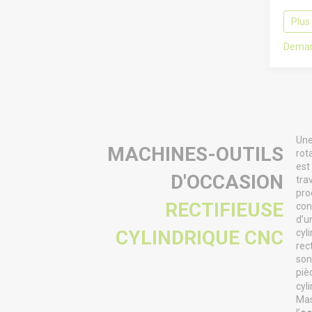
Plus
Deman
Une
MACHINES-OUTILS
rot
est
D'OCCASION
tra
pro
RECTIFIEUSE
con
d’u
CYLINDRIQUE CNC
cyl
rec
son
piè
cyl
Mas