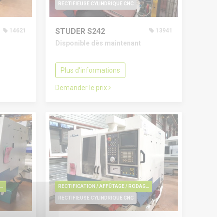
RECTIFIEUSE CYLINDRIQUE CNC
STUDER S242
14621
13941
Disponible dès maintenant
Plus d'informations
Demander le prix
CTIFICATION / AFFÛTAGE / RODAGE / EBAVURAGE / POLISSAGE
RECTIFICATION / AFFÛTAGE / RODAGE / EBAVURAGE / POLISSAGE
RECTIFIEUSE CYLINDRIQUE CNC