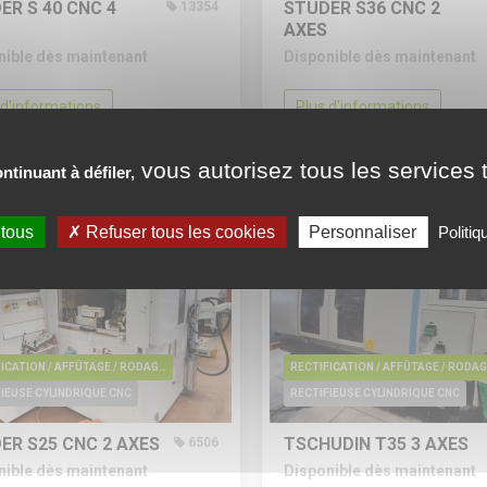
ER S 40 CNC
4
STUDER S36 CNC
2
13354
AXES
nible dès maintenant
Disponible dès maintenant
 d'informations
Plus d'informations
der le prix
Demander le prix
vous autorisez tous les services t
ntinuant à défiler,
 tous
Refuser tous les cookies
Personnaliser
Politiq
RECTIFICATION / AFFÛTAGE / RODAGE / EBAVURAGE / POLISSAGE
RE
IEUSE CYLINDRIQUE CNC
RECTIFIEUSE CYLINDRIQUE CNC
ER S25 CNC
2 AXES
TSCHUDIN T35
3 AXES
6506
nible dès maintenant
Disponible dès maintenant