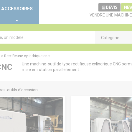
DEVIS
NE
ACCESSOIRES
VENDRE UNE MACHINE
Categorie
e
>
Rectifieuse cylindrique cnc
Une machine-outil de type rectifieuse cylindrique CNC permet
CNC
mise en rotation parallèlement...
es-outils d'occasion