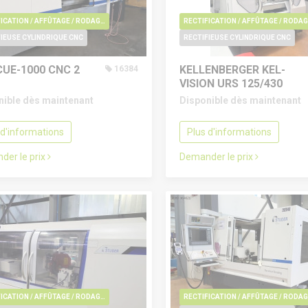
RECTIFICATION / AFFÛTAGE / RODAGE / EBAVURAGE / POLISSAGE
RE
IEUSE CYLINDRIQUE CNC
RECTIFIEUSE CYLINDRIQUE CNC
CUE-1000 CNC
2
KELLENBERGER KEL-
16384
VISION URS 125/430
nible dès maintenant
Disponible dès maintenant
 d'informations
Plus d'informations
der le prix
Demander le prix
RECTIFICATION / AFFÛTAGE / RODAGE / EBAVURAGE / POLISSAGE
RE