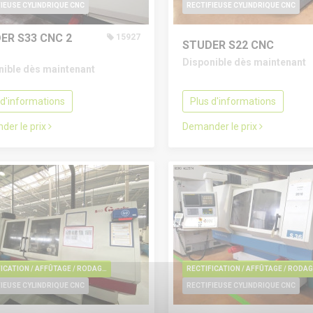
IEUSE CYLINDRIQUE CNC
RECTIFIEUSE CYLINDRIQUE CNC
ER S33 CNC
2
15927
STUDER S22 CNC
Disponible dès maintenant
nible dès maintenant
 d'informations
Plus d'informations
der le prix
Demander le prix
RECTIFICATION / AFFÛTAGE / RODAGE / EBAVURAGE / POLISSAGE
RE
IEUSE CYLINDRIQUE CNC
RECTIFIEUSE CYLINDRIQUE CNC