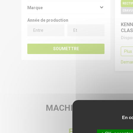
Marque
EBAVU
Année de production
KENN
CLAS
Dispo
SOUMETTRE
Plus
Deman
MACHINES-OUTILS
D'OCCASION
En co
EBAVUREUSE