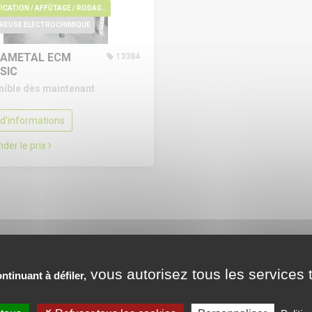
RECTIFICATION / AFFÛTAGE / RODAGE / EBAVURAGE / POLISSAGE
REUSE ELECTROCHIMIQUE
AMETAL ECM
13384
SIC
nible dès maintenant
 d'informations
der le prix
vous autorisez tous les services t
ntinuant à défiler,