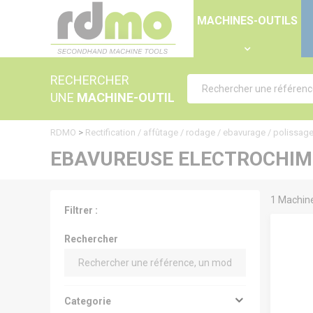
Panneau de gestion des cookies
MACHINES-OUTILS
RECHERCHER
UNE
MACHINE-OUTIL
RDMO
>
Rectification / affûtage / rodage / ebavurage / polissag
EBAVUREUSE ELECTROCHIM
1 Machine
Filtrer :
Rechercher
Categorie