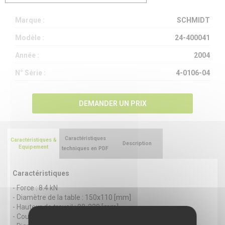
Marque :
SCHMIDT
Modèle :
24-400041
Année :
2004
N° Série :
4-0106-04
DEMANDER UN PRIX
Caractéristiques
Caractéristiques &
Description
Equipement
techniques en PDF
Caractéristiques
- Force : 8.4 kN
- Diamètre de la table : 150x110 [mm]
- Hauteur de travail : 90-220 [mm]
- Course du piston-presseur : 0-50 [mm]