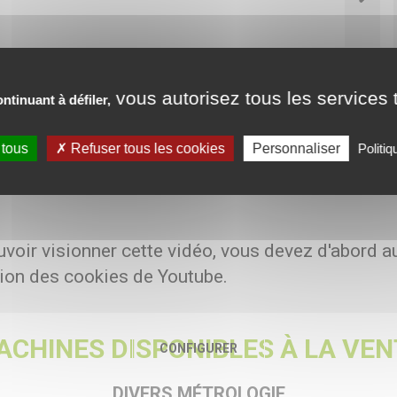
vous autorisez tous les services t
ntinuant à défiler,
es
re : 0 - 5 [mm]
.01 [mm]
 tous
Refuser tous les cookies
Personnaliser
Politiq
voir visionner cette vidéo, vous devez d'abord a
ation des cookies de Youtube.
ACHINES DISPONIBLES À LA VEN
CONFIGURER
DIVERS MÉTROLOGIE