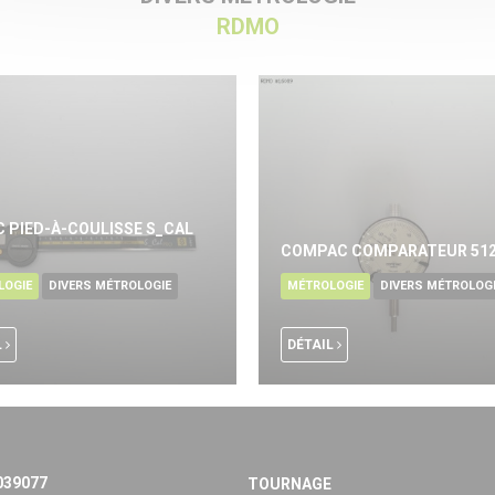
RDMO
C PIED-À-COULISSE S_CAL
COMPAC COMPARATEUR 51
LOGIE
DIVERS MÉTROLOGIE
MÉTROLOGIE
DIVERS MÉTROLOG
L
DÉTAIL
039077
TOURNAGE