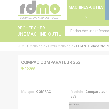
Panneau de gestion des cookies
MACHINES-OUTILS
RECHERCHER
UNE
MACHINE-OUTIL
RDMO
>
Métrologie
>
Divers Métrologie
>
COMPAC Comparateur 
COMPAC COMPARATEUR 353
16098
Marque :
COMPAC
Modèle :
Comparateur
353