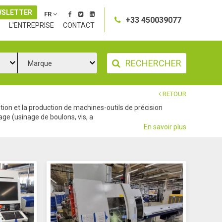
WSLETTER
FR
+33 450039077
L'ENTREPRISE
CONTACT
RECHERCHER
Marque
RETOUR
tion et la production de machines-outils de précision
ge (usinage de boulons, vis, a
En savoir plus