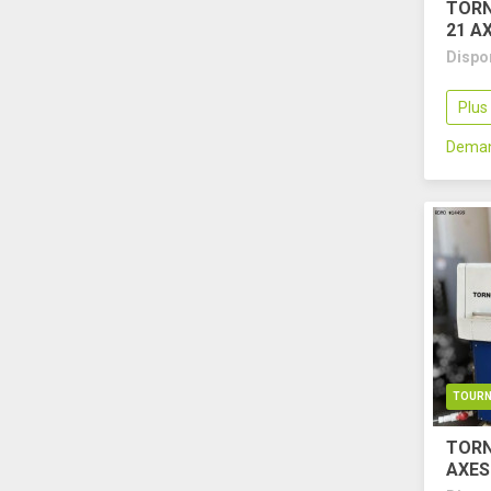
TORN
21 A
Dispo
Plus
Deman
TOURN
TORN
AXES