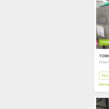
TOURN
TORN
Dispo
Plus
Deman