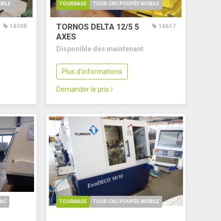
BILE
TOURNAGE
TOUR CNC POUPÉE MOBILE
TORNOS DELTA 12/5
5
14598
14617
AXES
Disponible dès maintenant
Plus d'informations
Demander le prix
CNC
TOURNAGE
TOUR CNC POUPÉE MOBILE