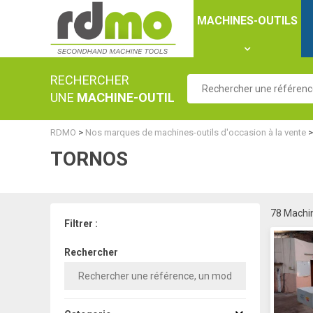
Panneau de gestion des cookies
MACHINES-OUTILS
RECHERCHER
UNE
MACHINE-OUTIL
RDMO
>
Nos marques de machines-outils d'occasion à la vente
TORNOS
78 Machin
Filtrer :
Rechercher