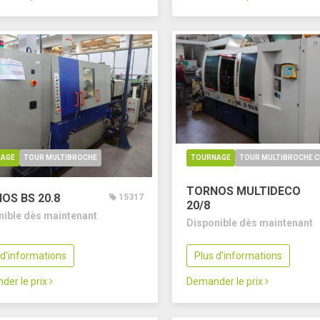
AGE
TOUR MULTIBROCHE
TOURNAGE
TOUR MULTIBROCHE 
TORNOS MULTIDECO
OS BS 20.8
15317
20/8
nible dès maintenant
Disponible dès maintenant
 d'informations
Plus d'informations
der le prix
Demander le prix