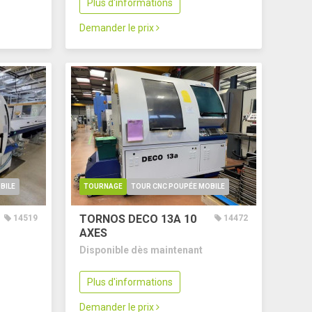
Plus d'informations
Demander le prix
BILE
TOURNAGE
TOUR CNC POUPÉE MOBILE
TORNOS DECO 13A
10
14519
14472
AXES
Disponible dès maintenant
Plus d'informations
Demander le prix