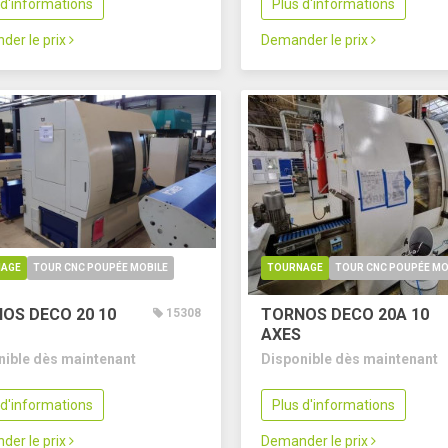
 d'informations
Plus d'informations
der le prix
Demander le prix
AGE
TOUR CNC POUPÉE MOBILE
TOURNAGE
TOUR CNC POUPÉE MO
OS DECO 20
10
TORNOS DECO 20A
10
15308
AXES
nible dès maintenant
Disponible dès maintenant
 d'informations
Plus d'informations
der le prix
Demander le prix