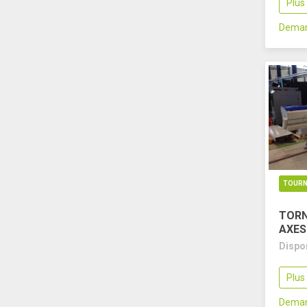
Plus
Deman
TOURN
TORN
AXES
Dispo
Plus
Deman