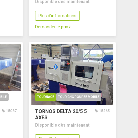
Disponible dès maintenant
Plus d'informations
Demander le prix
BILE
TOURNAGE
TOUR CNC POUPÉE MOBILE
TORNOS DELTA 20/5
5
15087
15265
AXES
Disponible dès maintenant