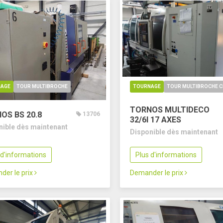
AGE
TOUR MULTIBROCHE
TOURNAGE
TOUR MULTIBROCHE 
TORNOS MULTIDECO
OS BS 20.8
13706
32/6I
17 AXES
nible dès maintenant
Disponible dès maintenant
 d'informations
Plus d'informations
der le prix
Demander le prix