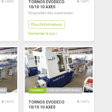
TORNOS EVODECO
14852
14971
10/10
10 AXES
Disponible dès maintenant
Plus d'informations
Demander le prix
BILE
TOURNAGE
TOUR CNC POUPÉE MOBILE
TORNOS EVODECO
14972
14973
10/10
10 AXES