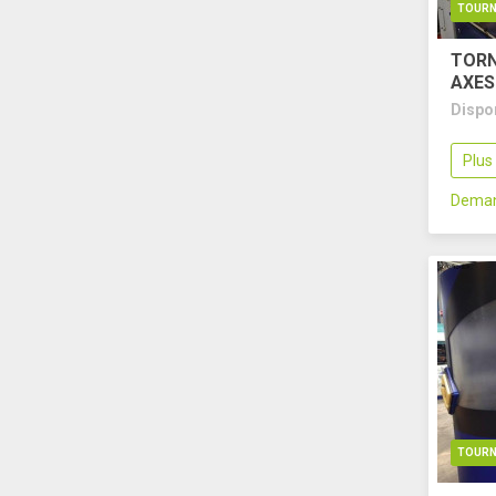
TOURN
TORN
AXES
Dispo
Plus
Deman
TOURN