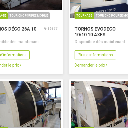
AGE
TOUR CNC POUPÉE MOBILE
TOURNAGE
TOUR CNC POUPÉE MO
OS DÉCO 26A
10
TORNOS EVODECO
16377
10/10
10 AXES
nible dès maintenant
Disponible dès maintenant
 d'informations
Plus d'informations
der le prix
Demander le prix