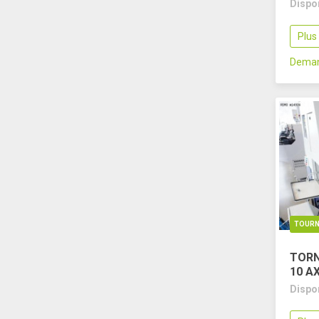
Dispo
Plus
Deman
TOURN
TORN
10 A
Dispo