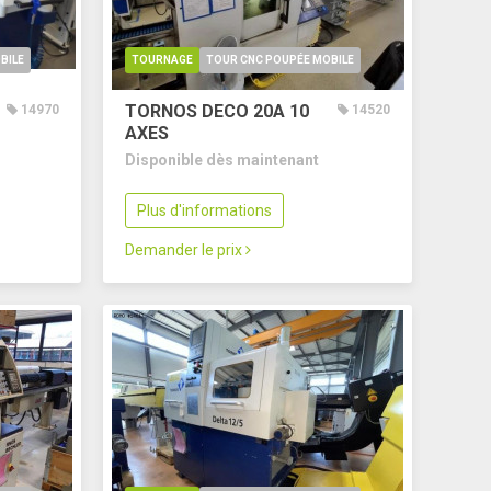
BILE
TOURNAGE
TOUR CNC POUPÉE MOBILE
TORNOS DECO 20A
10
14970
14520
AXES
Disponible dès maintenant
Plus d'informations
Demander le prix