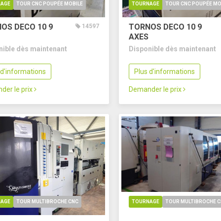
AGE
TOUR CNC POUPÉE MOBILE
TOURNAGE
TOUR CNC POUPÉE MO
OS DECO 10
9
TORNOS DECO 10
9
14597
AXES
nible dès maintenant
Disponible dès maintenant
 d'informations
Plus d'informations
der le prix
Demander le prix
AGE
TOUR MULTIBROCHE CNC
TOURNAGE
TOUR MULTIBROCHE 