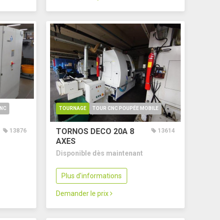
CNC
TOURNAGE
TOUR CNC POUPÉE MOBILE
TORNOS DECO 20A
8
13876
13614
AXES
Disponible dès maintenant
Plus d'informations
Demander le prix