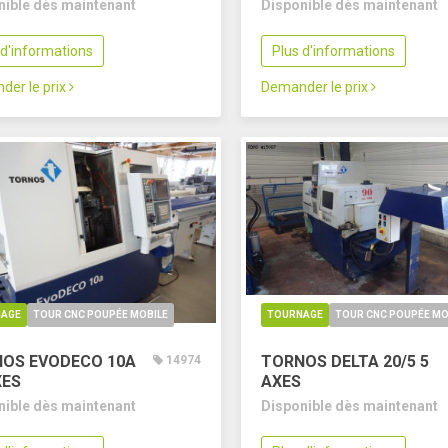
nible dès maintenant
Disponible dès maintenant
 d'informations
Plus d'informations
der le prix
Demander le prix
AGE
TOUR CNC POUPÉE MOBILE
TOURNAGE
TOUR CNC POUPÉE MO
OS EVODECO 10A
TORNOS DELTA 20/5
5
14974
XES
AXES
nible dès maintenant
Disponible dès maintenant