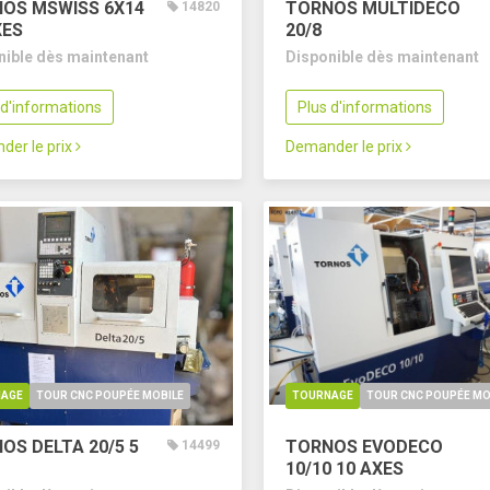
OS MSWISS 6X14
TORNOS MULTIDECO
14820
XES
20/8
nible dès maintenant
Disponible dès maintenant
 d'informations
Plus d'informations
der le prix
Demander le prix
AGE
TOUR CNC POUPÉE MOBILE
TOURNAGE
TOUR CNC POUPÉE MO
OS DELTA 20/5
5
TORNOS EVODECO
14499
10/10
10 AXES