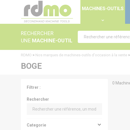
Panneau de gestion des cookies
MACHINES-OUTILS
RECHERCHER
UNE
MACHINE-OUTIL
RDMO
>
Nos marques de machines-outils d'occasion à la vente
BOGE
0 Machine
Filtrer :
Rechercher
Categorie