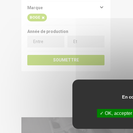
Marque
BOGE
Année de production
SOUMETTRE
En co
BOGE
OK, accepter