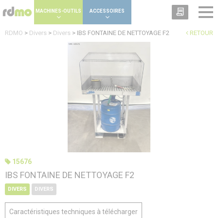
Panneau de gestion des cookies
MACHINES-OUTILS
ACCESSOIRES
RDMO
>
Divers
>
Divers
>
IBS FONTAINE DE NETTOYAGE F2
RETOUR
15676
IBS FONTAINE DE NETTOYAGE F2
DIVERS
DIVERS
Caractéristiques techniques à télécharger