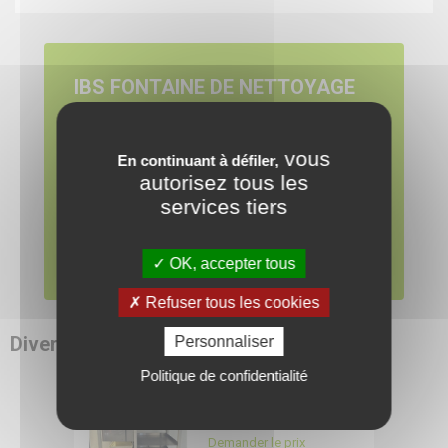
IBS FONTAINE DE NETTOYAGE
F2
Disponible dès maintenant
vous
En continuant à défiler,
autorisez tous les
Demandez un devis pour les produits qui vous
Pour pouvoir visionner
services tiers
intéressent.
cette vidéo, vous devez
AJOUTER AU DEVIS
d'abord autoriser
OK, accepter tous
l'utilisation des cookies
Refuser tous les cookies
de Youtube.
Divers
RDMO
Personnaliser
16088
Politique de confidentialité
POLYSERVICE Fontaine
CONFIGURER
de nettoyage
Demander le prix