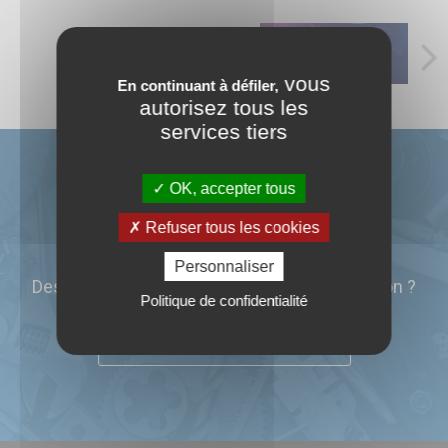
SUIVANT
SALON SIANE 2026
vous
En continuant à défiler,
autorisez tous les
services tiers
OK, accepter tous
Vous êtes intéressé par une
Refuser tous les cookies
machine-outil ?
Personnaliser
Des détails techniques ? Un prix ? Une livraison ?
Politique de confidentialité
CONTACTEZ-NOUS